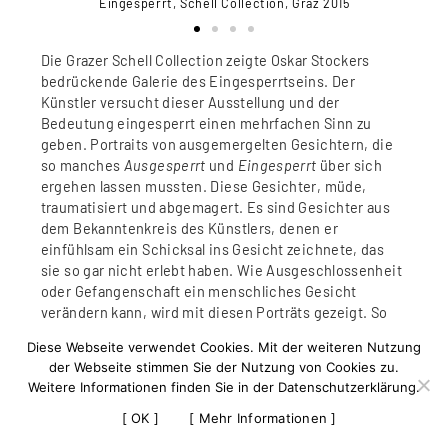
az 2015
Eingesperrt, Schell Collection, Graz 2015
Einges
Die Grazer Schell Collection zeigte Oskar Stockers
bedrückende Galerie des Eingesperrtseins. Der
Künstler versucht dieser Ausstellung und der
Bedeutung eingesperrt einen mehrfachen Sinn zu
geben. Portraits von ausgemergelten Gesichtern, die
so manches
Ausgesperrt
und
Eingesperrt
über sich
ergehen lassen mussten. Diese Gesichter, müde,
traumatisiert und abgemagert. Es sind Gesichter aus
dem Bekanntenkreis des Künstlers, denen er
einfühlsam ein Schicksal ins Gesicht zeichnete, das
sie so gar nicht erlebt haben. Wie Ausgeschlossenheit
oder Gefangenschaft ein menschliches Gesicht
verändern kann, wird mit diesen Porträts gezeigt. So
regt Oskar Stocker auch dazu an, über Freiheit
Diese Webseite verwendet Cookies. Mit der weiteren Nutzung
nachzudenken.
der Webseite stimmen Sie der Nutzung von Cookies zu.
Weitere Informationen finden Sie in der Datenschutzerklärung.
[ OK ]
[ Mehr Informationen ]