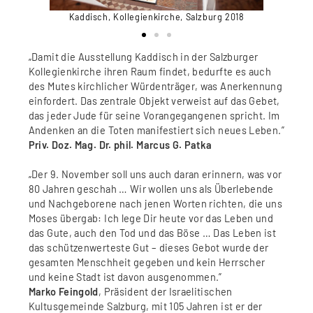
Kaddis
rg 2018
Kaddisch, Kollegienkirche, Salzburg 2018
„Damit die Ausstellung Kaddisch in der Salzburger
Kollegienkirche ihren Raum findet, bedurfte es auch
des Mutes kirchlicher Würdenträger, was Anerkennung
einfordert. Das zentrale Objekt verweist auf das Gebet,
das jeder Jude für seine Vorangegangenen spricht. Im
Andenken an die Toten manifestiert sich neues Leben.”
Priv. Doz. Mag. Dr. phil. Marcus G. Patka
„Der 9. November soll uns auch daran erinnern, was vor
80 Jahren geschah … Wir wollen uns als Überlebende
und Nachgeborene nach jenen Worten richten, die uns
Moses übergab: Ich lege Dir heute vor das Leben und
das Gute, auch den Tod und das Böse … Das Leben ist
das schützenwerteste Gut – dieses Gebot wurde der
gesamten Menschheit gegeben und kein Herrscher
und keine Stadt ist davon ausgenommen.”
Marko Feingold
, Präsident der Israelitischen
Kultusgemeinde Salzburg, mit 105 Jahren ist er der